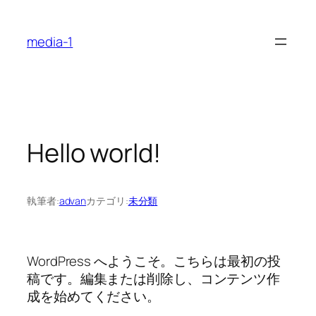
内
容
media-1
を
ス
キ
ッ
プ
Hello world!
執筆者:
advan
カテゴリ:
未分類
WordPress へようこそ。こちらは最初の投
稿です。編集または削除し、コンテンツ作
成を始めてください。